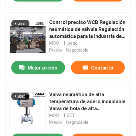
Control preciso WCB Regulación
neumática de válvula Regulación
automática para la industria del
petróleo y el gas y la industria
MOQ：1 juego
textil
Precio：Negociable
Mejor precio
Contacto
Valva neumática de alta
temperatura de acero inoxidable
Valva de bola de alta
temperatura
MOQ：1 SET
Precio：Negociable