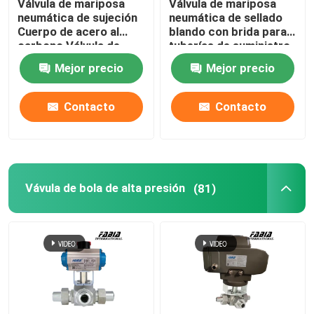
Válvula de mariposa
Válvula de mariposa
neumática de sujeción
neumática de sellado
Cuerpo de acero al
blando con brida para
carbono Válvula de
tuberías de suministro
mariposa de sellado
de agua y drenaje
Mejor precio
Mejor precio
blando
Contacto
Contacto
Vávula de bola de alta presión
(81)