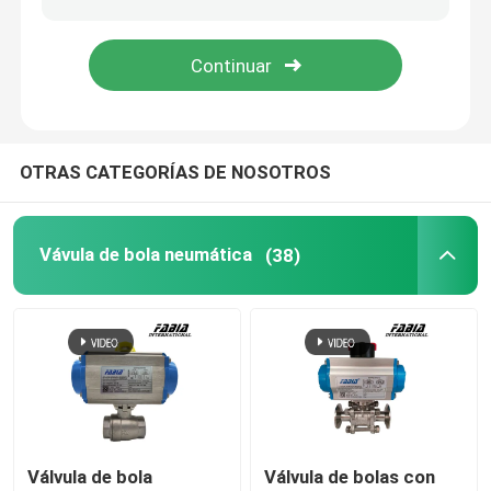
Vávula de bola de alta presión
Válvula de mariposa marina
OTRAS CATEGORÍAS DE NOSOTROS
Válvula de mariposa de la ventilación
Vávula de bola neumática
(38)
Una válvula más húmeda
Válvula de bolas FB
Válvula de bolas de alta temperatura
Válvula de mariposa industrial
Válvula de bola
Válvula de bolas con