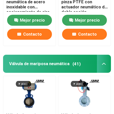
neumática de acero
pinza PTFE con
inoxidable con
actuador neumático de
accionamiento de aire
doble acción
Válvula neumática da alta temperatura
Mejor precio
Mejor precio
Válvula de globo de alta temperatura
Contacto
Contacto
Válvula de bolas de vacío
Las válvulas de propósito especial
Válvula de mariposa neumática
(41)
Válvula de tres vías
Válvula RTO
Actuador neumático