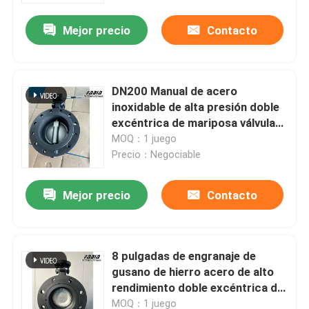
Mejor precio
Contacto
DN200 Manual de acero
inoxidable de alta presión doble
excéntrica de mariposa válvula
de agua
MOQ：1 juego
Precio：Negociable
Mejor precio
Contacto
En casa
8 pulgadas de engranaje de
Productos
gusano de hierro acero de alto
rendimiento doble excéntrica de
mariposa válvula de agua
Los vídeos
MOQ：1 juego