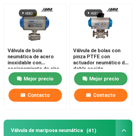
Sobre nosotros
Recorrido por la fábrica
Válvula de bola
Válvula de bolas con
Control de calidad
neumática de acero
pinza PTFE con
inoxidable con
actuador neumático de
accionamiento de aire
doble acción
Contacta con nosotros
Mejor precio
Mejor precio
Solicitar una cita
Contacto
Contacto
Vávula de bola neumática
Válvula de mariposa neumática
(41)
Válvula de mariposa neumática