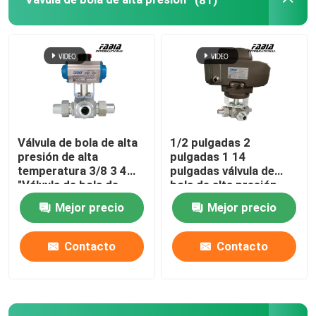
Válvula neumática da alta temperatura
Válvula de globo de alta temperatura
Válvula de bolas de vacío
Válvula de bola de alta
1/2 pulgadas 2
presión de alta
pulgadas 1 14
Las válvulas de propósito especial
temperatura 3/8 3 4
pulgadas válvula de
"Válvula de bola de
bola de alta presión
soldadura de trasero
Tee Butt soldadura
Mejor precio
Mejor precio
Válvula de tres vías
Contacto
Contacto
Válvula RTO
Actuador neumático