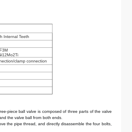
h Internal Teeth
CF3M
Ni12Mo2Ti
nection/clamp connection
；
three-piece ball valve is composed of three parts of the valve 
and the valve ball from both ends. 
 the pipe thread, and directly disassemble the four bolts, 