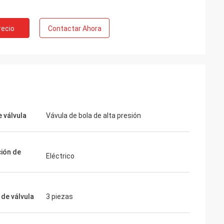
recio
Contactar Ahora
e válvula
Vávula de bola de alta presión
ión de
Eléctrico
 de válvula
3 piezas