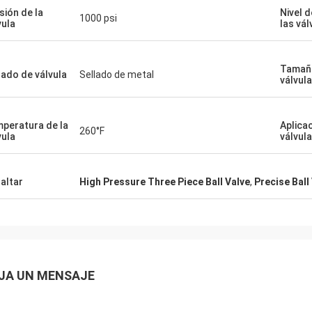
sión de la
Nivel 
1000 psi
vula
las vál
Tamaño
lado de válvula
Sellado de metal
válvula
peratura de la
Aplica
260°F
vula
válvula
altar
High Pressure Three Piece Ball Valve
,
Precise Ball
JA UN MENSAJE