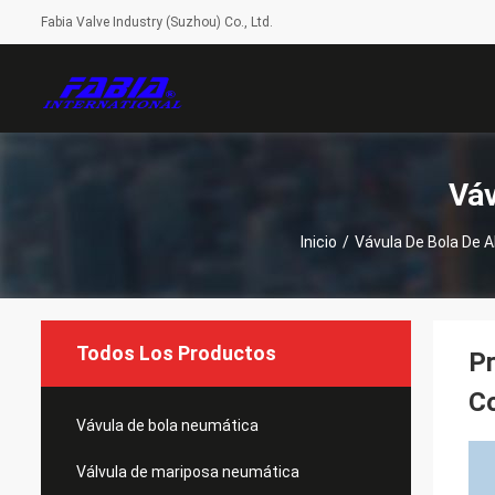
Fabia Valve Industry (Suzhou) Co., Ltd.
Váv
Inicio
/
Vávula De Bola De A
Todos Los Productos
Pr
C
Vávula de bola neumática
Válvula de mariposa neumática