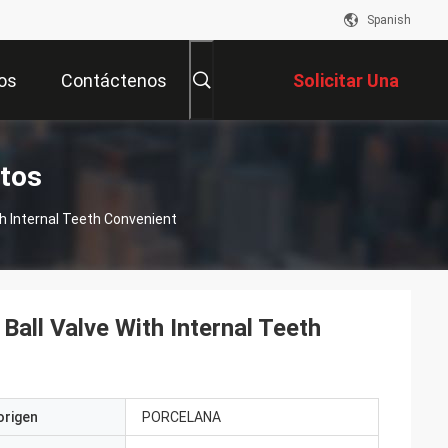
Spanish
os
Contáctenos
Solicitar Una
Cotización
ctos
th Internal Teeth Convenient
Ball Valve With Internal Teeth
origen
PORCELANA