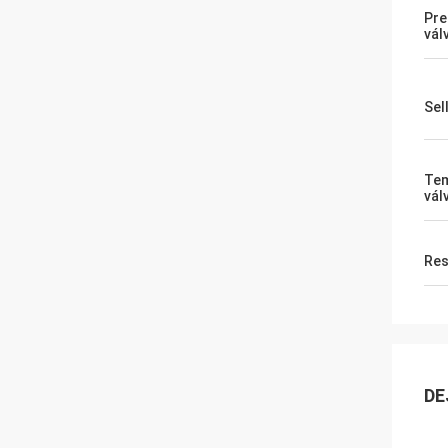
Pre
vál
Sel
Tem
vál
Res
DE