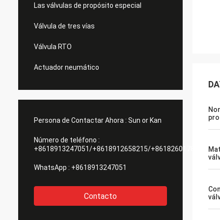
Las válvulas de propósito especial
Válvula de tres vías
Válvula RTO
Actuador neumático
DA
Nom
pro
Persona de Contactar Ahora :
Sun or Kan
Número de teléfono :
+8618913247051/+8618912658215/+8618260178084
Mat
vál
WhatsApp :
+8618913247051
Con
Contacto
vál