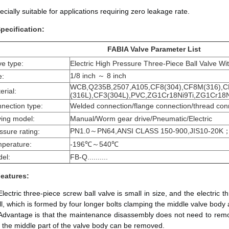
ecially suitable for applications requiring zero leakage rate.
Specification:
FABIA Valve Parameter List
ve type:
Electric High Pressure Three-Piece Ball Valve Wit
1/8 inch ～ 8 inch
e:
WCB,Q235B,2507,A105,CF8(304),CF8M(316),
erial:
(316L),CF3(304L),PVC,ZG1Cr18Ni9Ti,ZG1Cr18
nection type:
Welded connection/flange connection/thread con
ving model:
Manual/Worm gear drive/Pneumatic/Electric
PN1.0～PN64,ANSI CLASS 150-900,JIS10-20K
ssure rating:
perature:
-196℃～540℃
el:
FB-Q..........
Features:
Electric three-piece screw ball valve is small in size, and the electric 
ll, which is formed by four longer bolts clamping the middle valve body 
Advantage is that the maintenance disassembly does not need to remove
 the middle part of the valve body can be removed. 