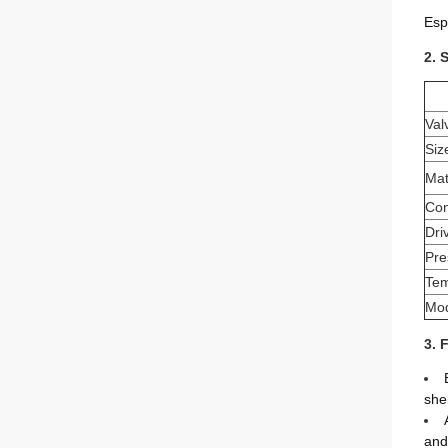
Esp
2. 
Val
Siz
Mat
Con
Dri
Pre
Tem
Mod
3. 
she
and