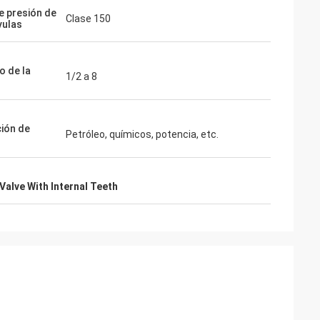
de presión de
Clase 150
vulas
 de la
1/2 a 8
ción de
Petróleo, químicos, potencia, etc.
 Valve With Internal Teeth