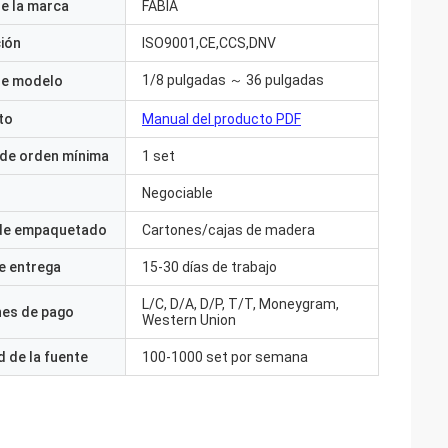
e la marca
FABIA
ción
ISO9001,CE,CCS,DNV
1/8 pulgadas ～ 36 pulgadas
e modelo
to
Manual del producto PDF
 de orden mínima
1 set
Negociable
 de empaquetado
Cartones/cajas de madera
e entrega
15-30 días de trabajo
L/C, D/A, D/P, T/T, Moneygram,
nes de pago
Western Union
 de la fuente
100-1000 set por semana