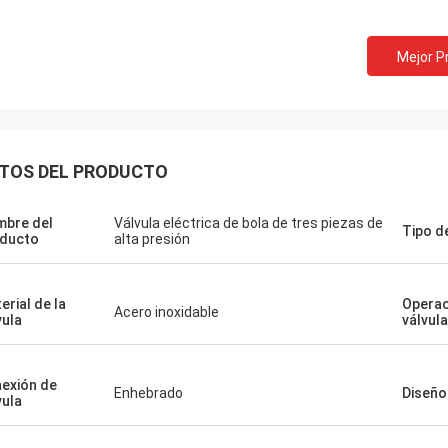
Mejor P
TOS DEL PRODUCTO
bre del
Válvula eléctrica de bola de tres piezas de
Tipo d
ducto
alta presión
erial de la
Operac
Acero inoxidable
vula
válvula
exión de
Enhebrado
Diseño
vula