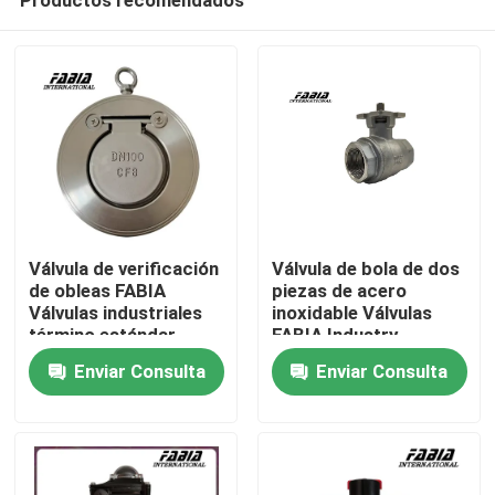
Válvula de verificación
Válvula de bola de dos
de obleas FABIA
piezas de acero
Válvulas industriales
inoxidable Válvulas
término estándar
FABIA Industry
En casa
Prevenir el retroceso
Enviar Consulta
Enviar Consulta
medio
Productos
Los vídeos