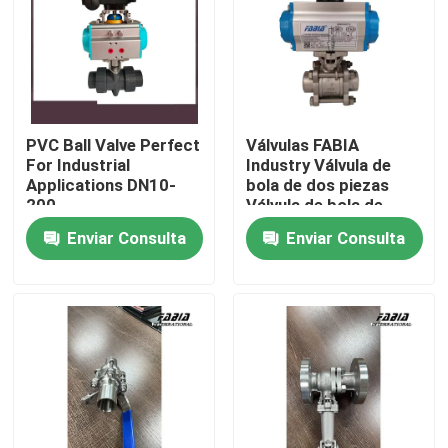
Sobre nosotros
Recorrido por la fábrica
PVC Ball Valve Perfect
Válvulas FABIA
For Industrial
Industry Válvula de
Control de calidad
Applications DN10-
bola de dos piezas
200
Válvula de bola de
acero inoxidable
Enviar Consulta
Enviar Consulta
Contacta con nosotros
Solicitar una cita
Vávula de bola neumática
Válvula de mariposa neumática