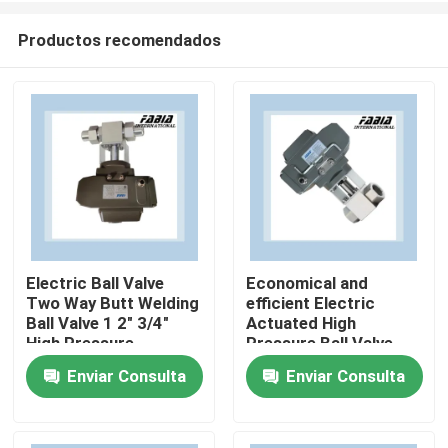
Productos recomendados
Electric Ball Valve
Economical and
Two Way Butt Welding
efficient Electric
En casa
Ball Valve 1 2" 3/4"
Actuated High
High Pressure
Pressure Ball Valve
Two Way
Enviar Consulta
Enviar Consulta
Productos
Los vídeos