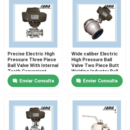
Sobre nosotros
Recorrido por la fábrica
Control de calidad
Precise Electric High
Wide caliber Electric
Pressure Three Piece
High Pressure Ball
Ball Valve With Internal
Valve Two Piece Butt
Teeth Convenient
Welding Industry Ball
Contacta con nosotros
Valve
Enviar Consulta
Enviar Consulta
Solicitar una cita
Vávula de bola neumática
Válvula de mariposa neumática