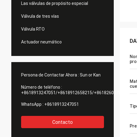
Las válvulas de propósito especial
Válvula de tres vías
Válvula RTO
DA
Actuador neumático
Nom
pro
Persona de Contactar Ahora :
Sun or Kan
Mat
cue
Número de teléfono :
+8618913247051/+8618912658215/+8618260178084
WhatsApp :
+8618913247051
Tip
Contacto
Pre