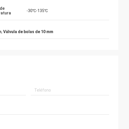
 de
-30℃-135℃
atura
m
,
Válvula de bolas de 10 mm