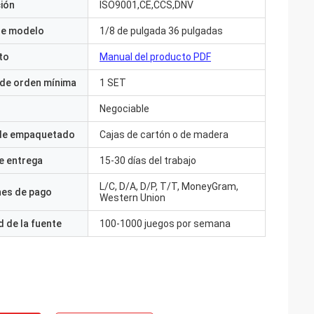
ción
ISO9001,CE,CCS,DNV
e modelo
1/8 de pulgada 36 pulgadas
to
Manual del producto PDF
 de orden mínima
1 SET
Negociable
 de empaquetado
Cajas de cartón o de madera
e entrega
15-30 días del trabajo
L/C, D/A, D/P, T/T, MoneyGram,
nes de pago
Western Union
 de la fuente
100-1000 juegos por semana