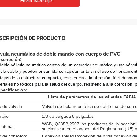
Enviar Mensaje
SCRIPCIÓN DE PRODUCTO
lvula neumática de doble mando con cuerpo de PVC
scripción:
doble válvula neumática consta de un actuador neumático y una válvu
vula doble y pueden ensamblarse rápidamente sin el uso de herramient
tajas de la estructura compacta, resistencia a la abrasión, fácil desm
eriales no tóxicos para la salud del cuerpo, resistencia a la corrosión,
pecificación:
Lista de parámetros de las válvulas FABIA
o de válvula:
Válvula de bola neumática de doble mando con
maño:
1/8 de pulgada 8 pulgadas
WCB, Q235B,2507Los productos de la sección 
material:
se clasifican en el anexo I del Reglamento (UE) 
o de conexión:
Conexión soldada/conexión de brida/conexión de 