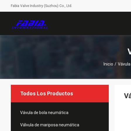
Fabia Valve Industry (Suzhou) Co., Ltd.
Inicio
/
Vávula
Todos Los Productos
Vá
Vávula de bola neumática
Válvula de mariposa neumática