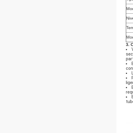
Mod
Niv
Tem
Mod
3. 
sec
par
con
lig
req
tub