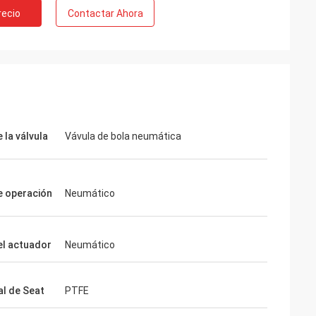
recio
Contactar Ahora
 la válvula
Vávula de bola neumática
e operación
Neumático
el actuador
Neumático
al de Seat
PTFE