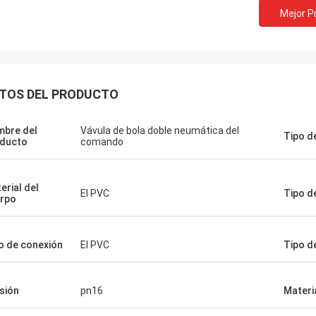
Mejor P
TOS DEL PRODUCTO
bre del
Vávula de bola doble neumática del
Tipo de
ducto
comando
erial del
El PVC
Tipo d
rpo
o de conexión
El PVC
Tipo d
sión
pn16
Materi