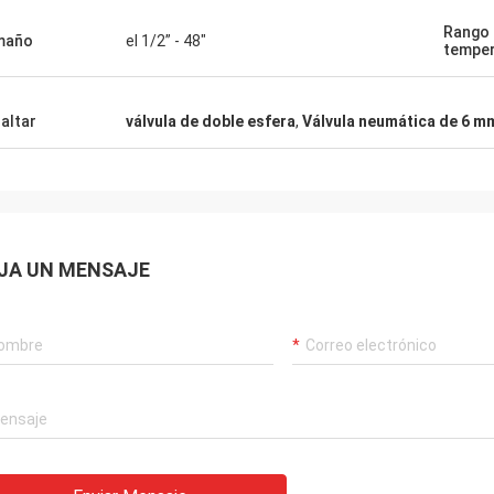
Rango
maño
el 1/2” - 48"
temper
altar
válvula de doble esfera
,
Válvula neumática de 6 m
JA UN MENSAJE