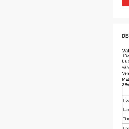
DE
Vá
1De
La 
vál
Ven
Mat
2Es
Tip
Ta
El 
Tip