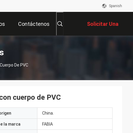
Spanish
os
Contáctenos
Solicitar Una
Cotización
s
 Cuerpo De PVC
 con cuerpo de PVC
origen
China.
e la marca
FABIA