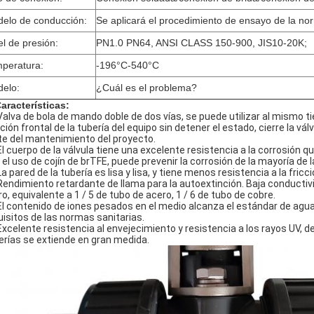
elo de conducción:
Se aplicará el procedimiento de ensayo de la no
el de presión:
PN1.0 PN64, ANSI CLASS 150-900, JIS10-20K;
peratura:
-196°C-540°C
elo:
¿Cuál es el problema?
Características:
Valva de bola de mando doble de dos vías, se puede utilizar al mismo t
ción frontal de la tubería del equipo sin detener el estado, cierre la vá
te del mantenimiento del proyecto.
El cuerpo de la válvula tiene una excelente resistencia a la corrosión quí
 el uso de cojín de brTFE, puede prevenir la corrosión de la mayoría de
La pared de la tubería es lisa y lisa, y tiene menos resistencia a la fricci
Rendimiento retardante de llama para la autoextinción. Baja conduct
ero, equivalente a 1 / 5 de tubo de acero, 1 / 6 de tubo de cobre.
El contenido de iones pesados en el medio alcanza el estándar de agua
uisitos de las normas sanitarias.
Excelente resistencia al envejecimiento y resistencia a los rayos UV, d
erías se extiende en gran medida.